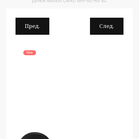
ручки Morelli LAND MH-60-R6 BL
Пред.
След.
New