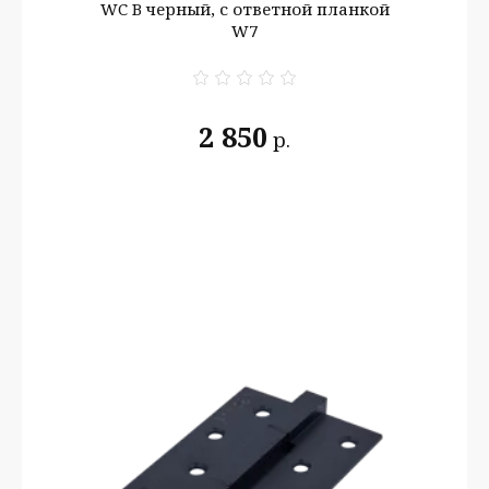
WC B черный, с ответной планкой
W7
2 850
р.