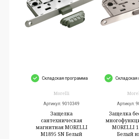
Cкладская программа
Cкладская
Morelli
Morel
Артикул:
9010349
Артикул:
9
Защелка
Защелка б
сантехническая
многофункц
магнитная MORELLI
MORELLI 1
M1895 SN Белый
Белый н