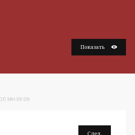
Показать
ПОЛ MH-09 SN
След.