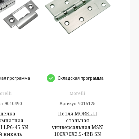
кая программа
Cкладская программа
orelli
Morelli
л:
9010490
Артикул:
9015125
щелка
Петля MORELLI
омнатная
стальная
 LP6-45 SN
универсальная MSN
й никель
100X70X2.5-4BB SN