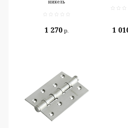
никель
1 270
1 01
р.