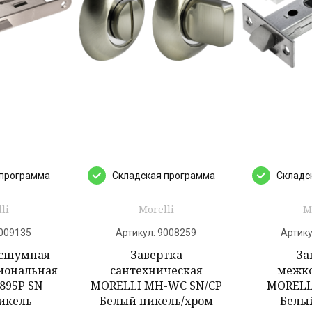
 программа
Cкладская программа
Cкладс
li
Morelli
M
009135
Артикул:
9008259
Артику
есшумная
Завертка
За
иональная
сантехническая
межк
895P SN
MORELLI MH-WC SN/CP
MORELLI
икель
Белый никель/хром
Белы