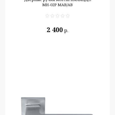
MH-02P MAB/AB
2 400
р.