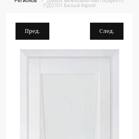
Регионов
Дверь межкомнатная Перфекто 
ПДО101 Белый бархат
Пред.
След.