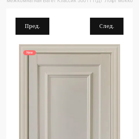
межкомнатная Багет Классик 50011 ПДГ Лофт мокко
Пред.
След.
New